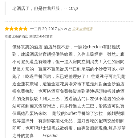
老酒店了，但是住着舒服，--
Ctrip
十二月 29, 2017
由
Pei
在
皇家金堡酒店
性價比高的酒店 期望之外的驚喜
價格實惠的酒店 酒店外觀不新，一開始check in有點難找
到，建議酒店於官網提供路線圖，入住非吸煙房，雖然走廊
不可避免還是有煙味，但一進入房間立刻消失！入住的房間
是長方形的，寬度不寬但從房門口到尾端的小沙發可以小奔
跑了！吃過早餐回房，床已經整理好了！ 往返氹仔可走到附
近金蓮花廣場，透過金蓮花廣場旁地下道走到對面金沙酒店
搭免費接駁，也可搭酒店免費接駁車到港澳碼頭轉搭其他酒
店的免費接駁！到大三巴，透過酒店門口左側不遠處的公車
站可搭到葡京酒店附近，再步行過去大三巴，沿路還可以買
個瑪德烈蛋塔來吃！ 附設的buffet早餐除了沙拉，飯麵與麵
包等選擇外，有廚師客製化粥品，選好要吃的配料交給廚師
即可，也可現點太陽蛋或歐姆蛋，由專業廚師現煎,算是期望
之外的驚喜！ --
Expedia