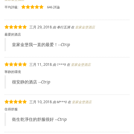
平均評級:
646 評論
三月 29, 2018
由
奉行五洲
在
皇家金堡酒店
最爱的酒店
皇家金堡我一直的最爱！-
-Ctrip
三月 11, 2018
由
1***9
在
皇家金堡酒店
寧静的環境
很安静的酒店 -
-Ctrip
三月 10, 2018
由
M***0
在
皇家金堡酒店
住得舒服
衛生乾淨住的舒服很好
--Ctrip