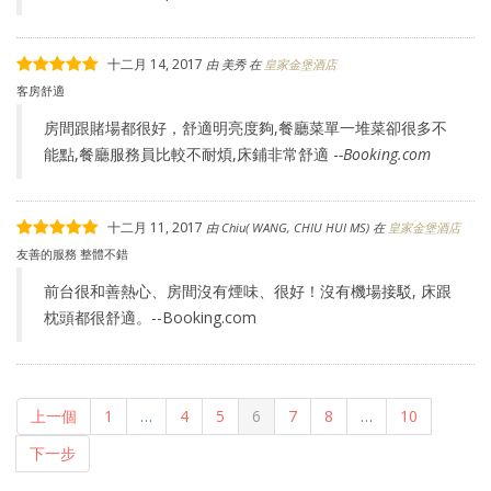
十二月 14, 2017
由
美秀
在
皇家金堡酒店
客房舒適
房間跟賭場都很好，舒適明亮度夠,餐廳菜單一堆菜卻很多不
能點,餐廳服務員比較不耐煩,床鋪非常舒適 -
-Booking.com
十二月 11, 2017
由
Chiu( WANG, CHIU HUI MS)
在
皇家金堡酒店
友善的服務 整體不錯
前台很和善熱心、房間沒有煙味、很好！沒有機場接駁, 床跟
枕頭都很舒適。--Booking.com
上一個
1
…
4
5
6
7
8
…
10
下一步