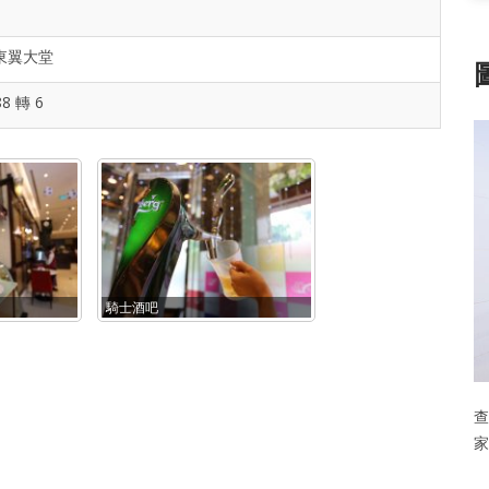
東翼大堂
88 轉 6
騎士酒吧
查
家