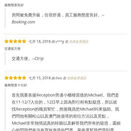
服務態度良好
房間被免費升級，住宿舒適，員工服務態度良好。
--
Booking.com
七月 18, 2018
由
v***g
在
皇家金堡酒店
交通挺方便
交通方便。
--Ctrip
七月 15, 2018
由
Elvis
在
皇家金堡酒店
服務態度十分好
首先我要表揚Reception旁邊小櫃檯當值的Michael。我們是
在11-12/7入住的，12日早上因為對行程有點疑惑，所以就
找Reception的職員幫忙，然後職員把Michael叫來協助。我
們問他有關松山以及澳門旅遊塔的前往方法以及景點，
Michael非常熱情認真的聆聽以及解答我們所有的疑惑，還細
心的問我們有沒有買旅遊塔的門票，最後還幫我們買到票，