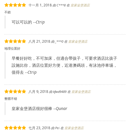
十一月 1, 2018
由
C***8
在
皇家金堡酒店
不錯
可以可以的 -
-Ctrip
八月 21, 2018
由
_***0
在
皇家金堡酒店
地理位置好
早餐好好吃，不可加床，但適合帶孩子，可要求酒店比孩子
設施比你，酒店位置好方便，近港澳碼頭，有泳池停車埸，
值得去 -
-Ctrip
八月 9, 2018
由
kfwd9489
在
皇家金堡酒店
整體不错
皇家金堡酒店很好很棒
--Qunar
七月 23, 2018
由
Pei
在
皇家金堡酒店