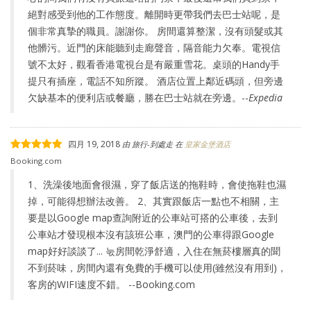
絕對感受到他的工作態度。離開時更帶我們去巴士站呢，是
個非常真摯的職員。謝謝你。 房間還算整潔，沒有頭髮或其
他髒污。近門的床能聽到走廊聲音，隔音能力欠奉。電視信
號不太好，觀看香港電視台是有嚴重雪花。桌頭的Handy手
提只有插座，電話不知所蹤。 酒店位置上鄰近碼頭，但旁邊
欠缺基本的便利店或餐廳，勝在巴士站就在旁邊。--
Expedia
四月 19, 2018
由
旅行-到處走
在
皇家金堡酒店
Booking.com
1、洗澡後地面會很濕，穿了飯店送的拖鞋時，會使拖鞋也濕
掉，可能得想辦法改善。 2、其實跟飯店一點也不相關，主
要是以Google map查詢附近的公車站可搭的公車後，去到
公車站才發現根本沒有該班公車，澳門的公車得跟Google
map好好談談了... 눇房間乾淨舒適，入住在無菸樓層真的聞
不到菸味，房間內還有免費的手機可以使用(雖然沒有用到)，
客房的WIFI速度不錯。 --Booking.com