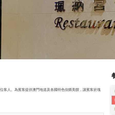
6位客人。為賓客提供澳門地道及各國特色佳餚美饌，讓賓客於瑰