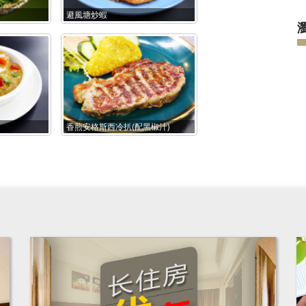
避風塘炒蝦
香煎安格斯西冷扒(配黑椒汁)