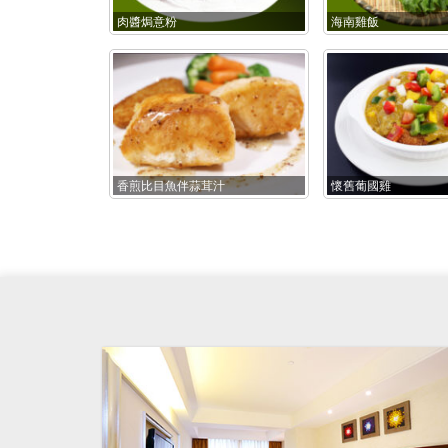
肉醬焗意粉
海南雞飯
香煎比目魚伴蒜茸汁
懷舊葡國雞