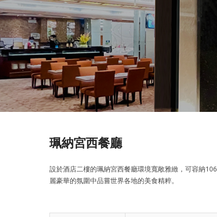
珮納宮西餐廳
設於酒店二樓的珮納宮西餐廳環境寬敞雅緻，可容納10
麗豪華的氛圍中品嘗世界各地的美食精粹。