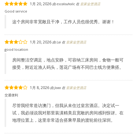
1月 20, 2026
由
escalouholic
在
皇家金堡酒店
Good service
这个房间非常宽敞且干净，工作人员也很优秀。谢谢！
1月 20, 2026
由
Lai
在
皇家金堡酒店
good location
房间整洁空调足，地点安静，可容纳三床房间，食物一般可
接受，附近近渔人码头，莲花广场有不同巴士线方便乘搭。
1月 8, 2026
由
Joao
在
皇家金堡酒店
交通便利
尽管我经常造访澳门，但我从未住过皇宫酒店。决定试一
试，我必须说我对那里装潢精美且宽敞的房间感到惊讶。在
地理位置上，这里非常适合搭乘早晨的渡轮前往深圳。