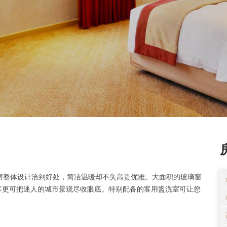
房整体设计洽到好处，简洁温暖却不失高贵优雅。大面积的玻璃窗
客更可把迷人的城市景观尽收眼底。特别配备的客用盥洗室可让您