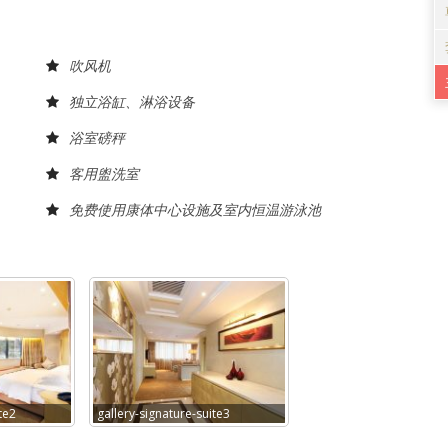
吹风机
独立浴缸、淋浴设备
浴室磅秤
客用盥洗室
免费使用康体中心设施及室内恒温游泳池
te2
gallery-signature-suite3