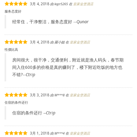
3月 4, 2018
由
kqzr5265
在
皇家金堡酒店
服务态度好
经常住，干净整洁，服务态度好 --
Qunar
3月 4, 2018
由
羅小姐
在
皇家金堡酒店
性價比高
房间很大，很干净，交通便利，附近就是渔人码头，春节期
间入住600多的价格是真的赚到了，楼下附近吃饭的地方也
不错?--
Ctrip
3月 3, 2018
由
M***8
在
皇家金堡酒店
住宿的条件还行
住宿的条件还行
--Ctrip
3月 1, 2018
由
M***4
在
皇家金堡酒店