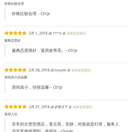
价格比较合理
价格比较合理 --
Ctrip
3月 1, 2018
由
1***3
在
皇家金堡酒店
服務态度好
服務态度很好，退房效率高。-
-Ctrip
2月 28, 2018
由
lsmjohn
在
皇家金堡酒店
房间虽小但温馨
房间虽小，但很温馨--
Ctrip
2月 27, 2018
由
驴客天下
在
皇家金堡酒店
值得入住
非常的古堡型酒店，复古风，安静，对面就是灯塔，服务人
员非常热情周到，值得住 --Qunar