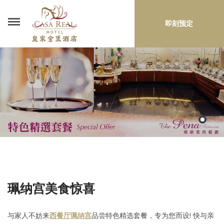
即刻预定
珮纳宫美食惊喜
与家人不妨来
西餐厅
珮
纳宫
品尝特色精选套餐，专为您而设! 快与亲