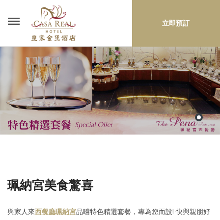
立即預訂
珮納宮美食驚喜
與家人來
西餐廳珮納宮
品嚐特色精選套餐，專為您而設! 快與親朋好