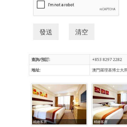
查詢
/
預訂
:
+853 8297 2282
地址
:
澳門羅理基博士大馬
精緻客房
精緻客房