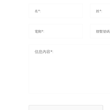
房間最多可入住2位成人或1位成人陪同1位12歲以下
車位之供應視乎酒店實際情況而定，并不設有預留
入住客房必須有1位為年滿18歲或以上人仕。
若有任何爭議，皇家金堡酒店保留最終決定權。
客人入住期間垃圾清理為每日一次，客房清潔及床
住客免費使用健身室及室內游泳池及健身室。（入
住客免費泊車。（每房1部私家車或1部電單車）