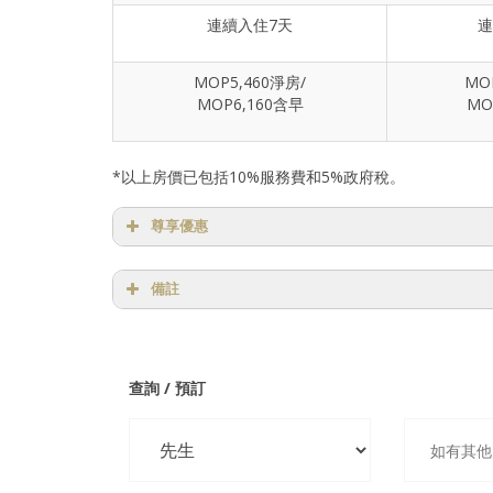
連續入住7天
連
MOP5,460淨房/
MO
MOP6,160含早
MO
*以上房價已包括10%服務費和5%政府稅。
尊享優惠
房間為精緻客房，免費提升為高級豪華房（需視乎
備註
房價包早：每房每天最多包括2份早餐，成人及小童
此推廣恕不能加床。
特別日子：
9
月26
日
(
共
1
日
)
：每晚另加
MOP100
；
1
連續入住優惠房價，房費需全數預先繳付，任何提
晚另加
MOP100；11月15日至1日 (共3日)：每晚另
查詢 /
預訂
22日 (共1日)：每晚另加MOP100；12月25日至26
任何預訂更改或取消，必須於
入住前1天(18:00)
內以
MOP600；1月1日 (共1日)：每晚另加MOP200。
所有訂房、房間附加費特惠，需訂房同時加訂，不
房間附加費特惠(以上房價每間每晚另加)：尊貴客房M
通知。