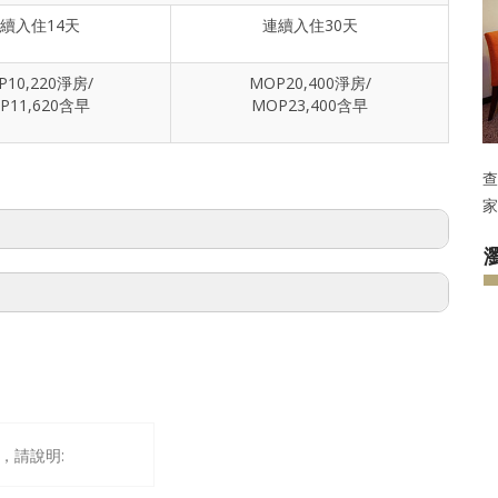
續入住14天
連續入住30天
P10,220淨房/
MOP20,400淨房/
P11,620含早
MOP23,400含早
查
家
酒店當日房態而定），雙床及大床房同價。
同價。
0
月1
日至6
日
(
共7
日
)
：每晚另加
MOP600
；
10
月7
日
(
共
1
日
)
：每
早退房、取消或更改入住時段，已付之房費不得退還或轉讓。
加MOP200；11月18日至19日 (共2日)：每晚另加MOP600；11月
日 (共2日)：每晚另加MOP100；12月31日 (共1日)：每晚另加
書面方式通知酒店訂房部。
設到店加訂，訂單需預先確認及酒店保留調整房價之權利並將另行
OP200。