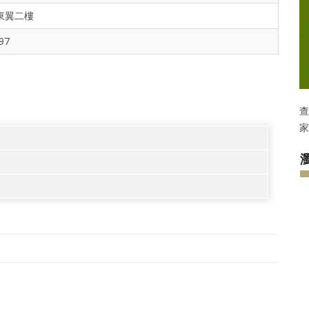
東翼二樓
97
查
家